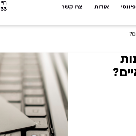
חייג
פיננסי
אודות
צרו קשר
633
ם?
ות
ים?